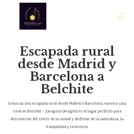
Nom de page personnalisé
Escapada rural
Accueil
Nous
desde Madrid y
Nos deux plantes
Aperçu
Barcelona a
Belchite
Région de Campo de Belchite et plus
Belchite
Madrid - Escapade Barcelone à Belchite
Maison rurale en Espagne - Belchite, Aragon
Galerie
Si buscas una escapada rural desde Madrid o Barcelona, nuestra casa
Tarifs
Disponibilité
rural en Belchite - Zaragoza (Aragón) es el lugar perfecto para
Avis
desconectar del estrés de la ciudad y disfrutar de la naturaleza, la
Reconnaissances
tranquilidad y la historia.
blog