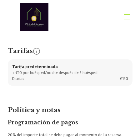
Contacto directo WhatsApp
Tarifas
Al Sol De Las Ruinas
Nosotros
Nuestras dos plantas
Tarifa predeterminada
La casa
+ €10 por huésped/noche después de 3 huésped
Qué ver en Belchite
Diarias
€130
Qué ver en el Campo de Belchite y alrededores
Escapada Madrid - Barcelona a Belchite
Rural House in Spain- Belchite Aragón
Galería
Política y notas
Tarifas
Disponibilidad
Programación de pagos
Opiniones
Reconocimientos
20% del importe total se debe pagar al momento de la reserva.
blog